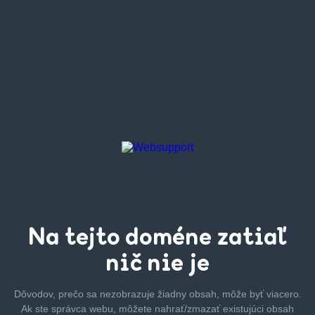
Na tejto
doméne zatiaľ
nič nie je
Dôvodov, prečo sa nezobrazuje žiadny obsah, môže byť
viacero.
Ak ste správca webu, môžete nahrať/zmazať
existujúci obsah